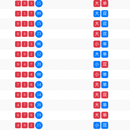
15
大
单
3
9
3
09
大
双
1
1
7
15
大
双
9
1
5
23
大
双
8
8
7
06
小
单
2
1
3
12
大
单
1
9
2
20
小
双
9
4
7
08
小
单
1
3
4
14
大
单
7
1
6
14
大
双
6
6
2
20
大
单
4
7
9
19
大
单
6
7
6
15
小
双
4
9
2