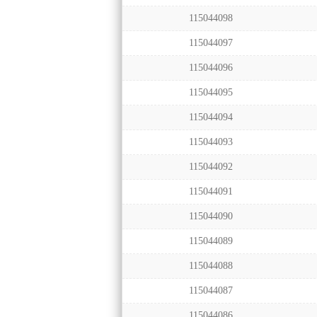
115044098
115044097
115044096
115044095
115044094
115044093
115044092
115044091
115044090
115044089
115044088
115044087
115044086