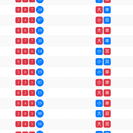
24
大
单
9
8
7
07
小
双
2
4
1
19
大
单
6
8
5
20
大
单
6
7
7
14
小
双
6
8
0
17
小
双
9
1
7
19
小
单
5
8
6
05
小
单
1
3
1
15
大
单
8
2
5
19
小
单
6
4
9
08
大
双
3
0
5
16
大
双
7
4
5