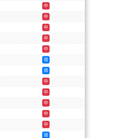
中
中
中
中
中
错
错
中
中
中
中
中
错