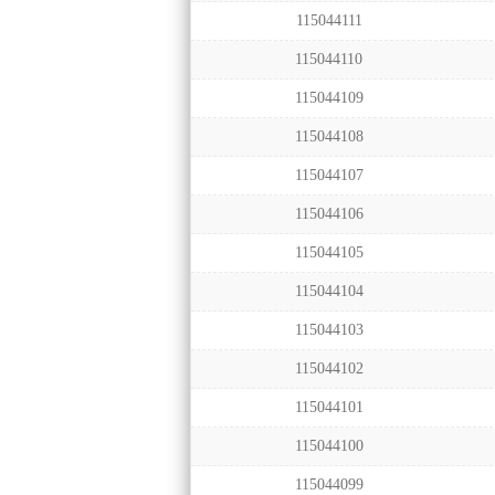
115044111
115044110
115044109
115044108
115044107
115044106
115044105
115044104
115044103
115044102
115044101
115044100
115044099