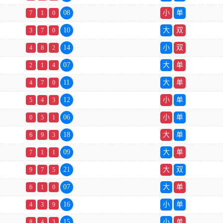
08
小
单
7
1
0
10
大
双
3
7
0
14
小
双
4
8
2
07
大
单
2
1
4
11
大
单
4
7
0
12
小
单
5
4
3
06
小
单
0
5
1
18
大
单
6
9
3
09
大
单
7
1
1
21
大
双
9
7
5
07
大
单
6
1
0
16
小
单
4
3
9
15
小
单
8
4
3