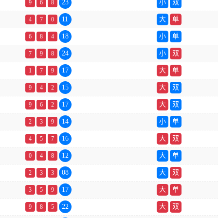
23
小
双
9
6
8
11
大
单
4
7
0
18
小
单
6
8
4
24
小
双
7
9
8
17
大
单
1
7
9
15
大
双
9
4
2
17
大
双
9
6
2
14
小
单
2
3
9
16
大
双
4
5
7
12
大
单
0
4
8
08
大
双
2
3
3
17
大
单
3
5
9
22
大
双
9
8
5