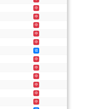
中
中
中
中
中
错
中
中
中
中
中
中