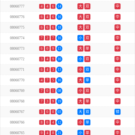
08060778
9
0
3
12
小
双
中
08060777
4
4
6
14
大
双
中
08060776
6
4
6
16
大
双
中
08060775
6
6
6
18
大
双
中
08060774
7
2
7
16
小
双
中
08060773
6
0
9
15
大
单
中
08060772
3
4
9
16
小
双
中
08060771
6
4
3
13
小
双
中
08060770
4
7
5
16
大
单
中
08060769
7
0
1
08
小
双
中
08060768
7
3
9
19
大
单
中
08060767
3
0
0
03
大
双
错
08060766
8
0
4
12
小
单
中