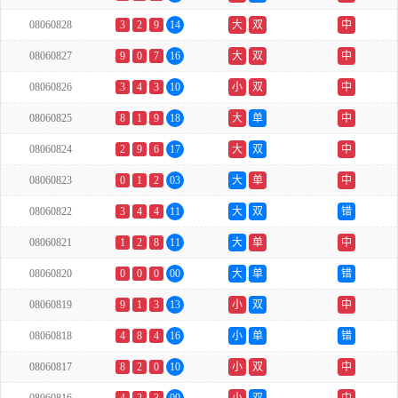
08060829
3
1
5
09
小
双
中
08060828
3
2
9
14
大
双
中
08060827
9
0
7
16
大
双
中
08060826
3
4
3
10
小
双
中
08060825
8
1
9
18
大
单
中
08060824
2
9
6
17
大
双
中
08060823
0
1
2
03
大
单
中
08060822
3
4
4
11
大
双
错
08060821
1
2
8
11
大
单
中
08060820
0
0
0
00
大
单
错
08060819
9
1
3
13
小
双
中
08060818
4
8
4
16
小
单
错