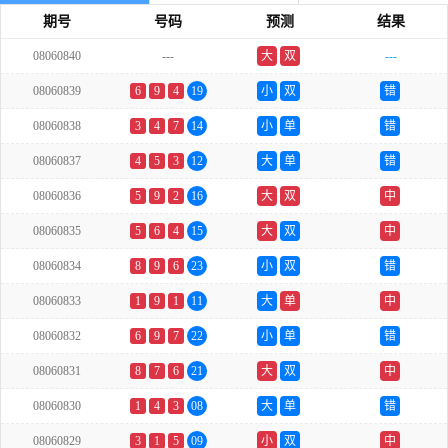
期号
号码
预测
结果
08060841
---
小
双
---
08060840
8
0
5
13
大
双
错
08060839
6
9
4
19
小
双
错
08060838
3
4
7
14
小
单
错
08060837
4
5
3
12
大
单
错
08060836
5
9
2
16
大
双
中
08060835
5
6
4
15
大
双
中
08060834
8
9
6
23
小
双
错
08060833
1
9
1
11
大
单
中
08060832
6
9
7
22
小
单
错
08060831
8
7
6
21
大
双
中
08060830
1
4
3
08
大
单
错