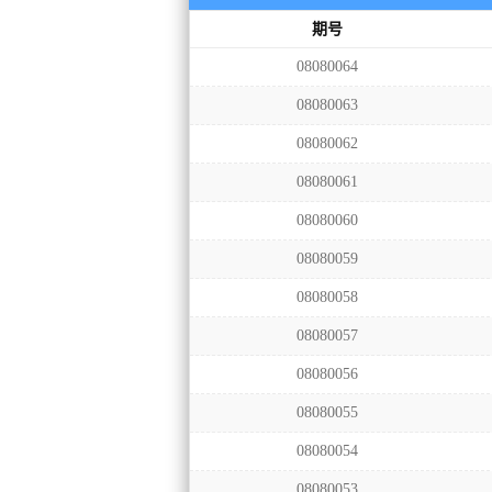
期号
08080064
08080063
08080062
08080061
08080060
08080059
08080058
08080057
08080056
08080055
08080054
08080053