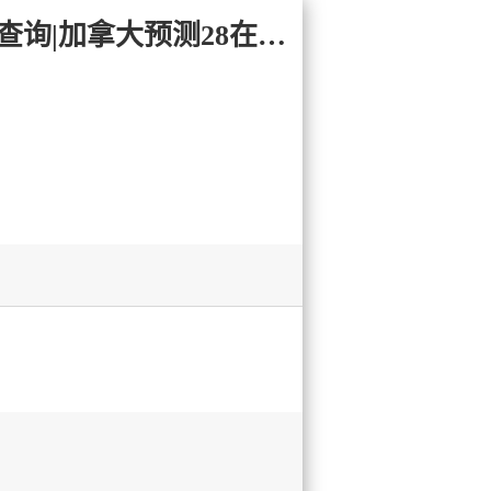
易记网址:28yc.com-加拿大PC预测网-pc28加拿大|历史开奖结果查询|加拿大预测28在线预测官网_极致火热优质的免费预测