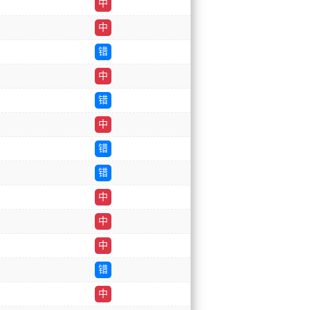
中
中
错
中
错
中
错
错
中
中
中
错
中