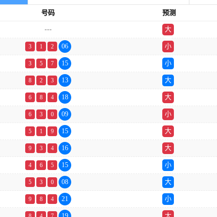
号码
预测
---
大
双
06
小
3
1
2
15
小
3
5
7
13
大
8
2
3
18
大
6
8
4
09
小
6
3
0
15
大
5
1
9
16
大
9
3
4
15
小
4
6
5
08
大
5
3
0
21
小
9
8
4
19
大
8
4
7