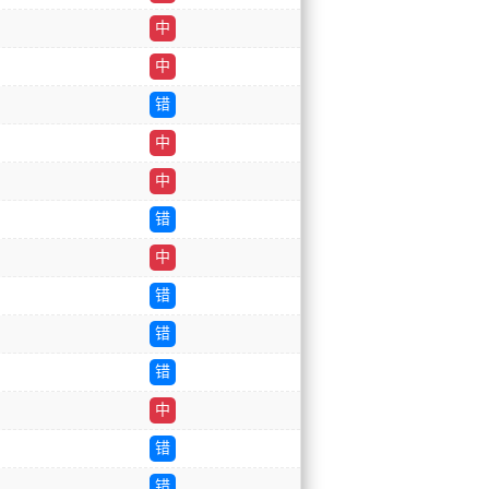
中
中
错
中
中
错
中
错
错
错
中
错
错