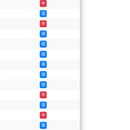
中
错
中
错
错
错
错
错
错
中
错
中
错