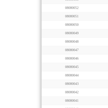
08080052
08080051
08080050
08080049
08080048
08080047
08080046
08080045
08080044
08080043
08080042
08080041