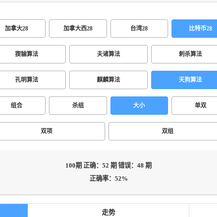
加拿大28
加拿大西28
台湾28
比特币28
猰貐算法
夫诸算法
刺杀算法
孔明算法
麒麟算法
天狗算法
组合
杀组
大小
单双
双项
双组
100期 正确：52 期 错误：48 期
正确率：52%
走势