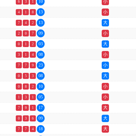
10
小
6
3
1
13
小
4
1
8
13
大
7
4
2
09
小
2
0
7
03
大
0
1
2
08
小
3
1
4
23
小
7
7
9
08
大
0
5
3
10
小
0
8
2
05
小
1
3
1
17
大
7
9
1
09
大
0
3
6
18
大
7
7
4