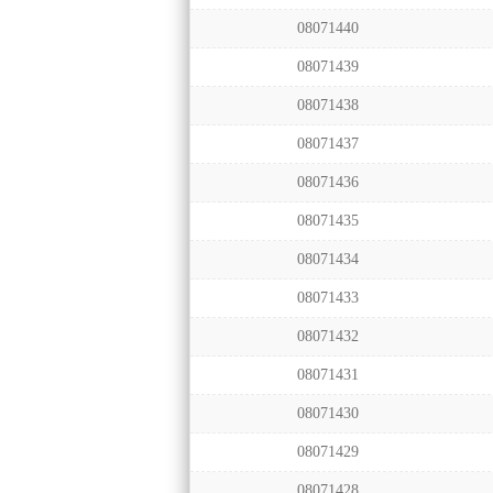
08071440
08071439
08071438
08071437
08071436
08071435
08071434
08071433
08071432
08071431
08071430
08071429
08071428