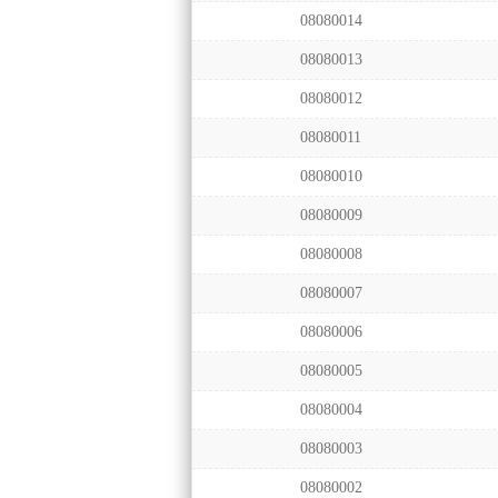
08080014
08080013
08080012
08080011
08080010
08080009
08080008
08080007
08080006
08080005
08080004
08080003
08080002