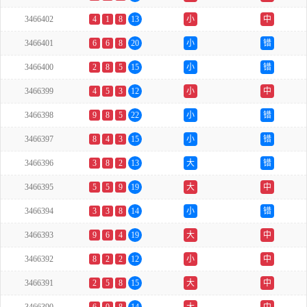
3466402
4
1
8
13
小
中
3466401
6
6
8
20
小
错
3466400
2
8
5
15
小
错
3466399
4
5
3
12
小
中
3466398
9
8
5
22
小
错
3466397
8
4
3
15
小
错
3466396
3
8
2
13
大
错
3466395
5
5
9
19
大
中
3466394
3
3
8
14
小
错
3466393
9
6
4
19
大
中
3466392
8
2
2
12
小
中
3466391
2
5
8
15
大
中