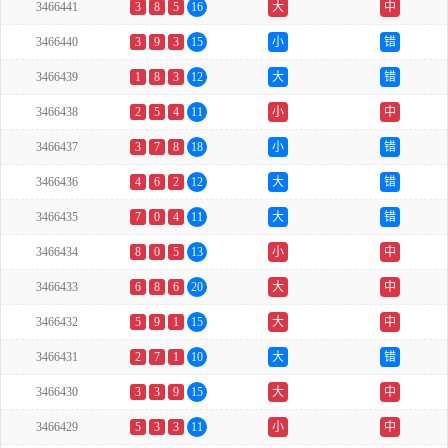
3466441
3
8
5
16
大
中
3466440
3
9
3
15
小
错
3466439
1
8
3
12
大
错
3466438
2
5
4
11
小
中
3466437
3
7
8
18
小
错
3466436
4
6
2
12
大
错
3466435
7
0
4
11
大
错
3466434
8
0
5
13
小
中
3466433
6
8
6
20
大
中
3466432
5
9
1
15
大
中
3466431
2
7
1
10
大
错
3466430
3
3
9
15
大
中
3466429
5
3
3
11
小
中