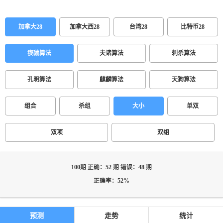
加拿大28
加拿大西28
台湾28
比特币28
猰貐算法
夫诸算法
刺杀算法
孔明算法
麒麟算法
天狗算法
组合
杀组
大小
单双
双项
双组
100期 正确：52 期 错误：48 期
正确率：52%
预测
走势
统计