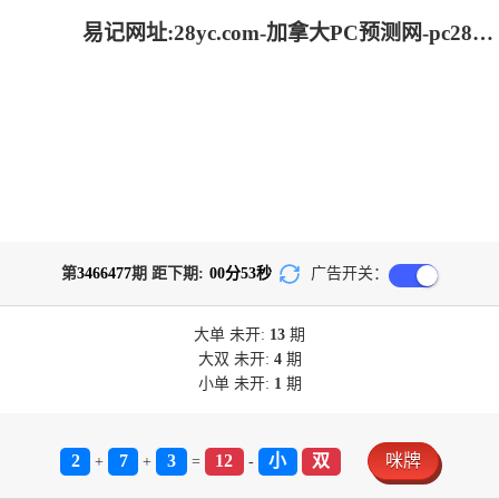
易记网址:28yc.com-加拿大PC预测网-pc28加拿大|历史开奖结果查询|加拿大预测28在线预测官网_极致火热优质的免费预测
第
3466477
期 距下期:
00
分
52
秒
广告开关：
大单
未开:
13
期
大双
未开:
4
期
小单
未开:
1
期
2
7
3
12
小
双
咪牌
+
+
=
-