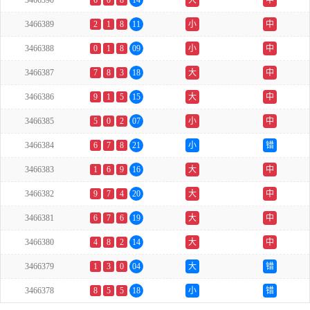
3466390
6
0
8
14
大
中
3466389
2
1
8
11
小
中
3466388
0
1
8
09
小
中
3466387
7
8
3
18
大
中
3466386
9
1
5
15
大
中
3466385
5
0
2
07
小
中
3466384
6
7
8
21
小
错
3466383
1
6
9
16
大
中
3466382
9
7
4
20
大
中
3466381
6
7
6
19
大
中
3466380
4
8
2
14
大
中
3466379
1
3
0
04
大
错
3466378
8
5
5
18
小
错