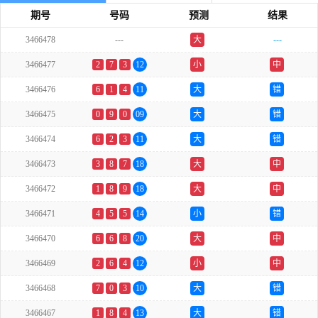
期号
号码
预测
结果
3466478
---
大
---
单
3466477
2
7
3
12
小
中
3466476
6
1
4
11
大
错
3466475
0
9
0
09
大
错
3466474
6
2
3
11
大
错
3466473
3
8
7
18
大
中
3466472
1
8
9
18
大
中
3466471
4
5
5
14
小
错
3466470
6
6
8
20
大
中
3466469
2
6
4
12
小
中
3466468
7
0
3
10
大
错
3466467
1
8
4
13
大
错