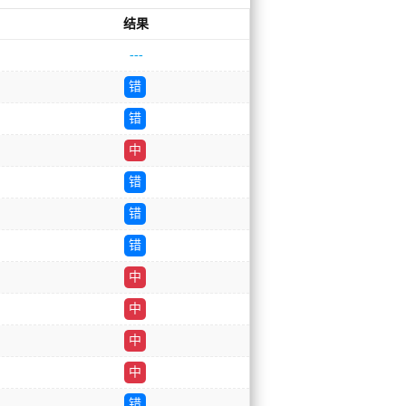
结果
---
错
错
中
错
错
错
中
中
中
中
错