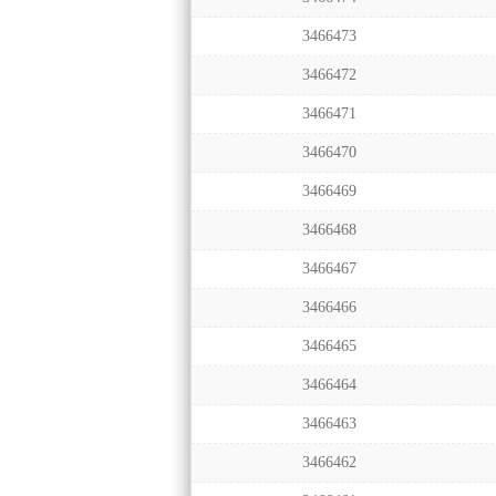
3466473
3466472
3466471
3466470
3466469
3466468
3466467
3466466
3466465
3466464
3466463
3466462