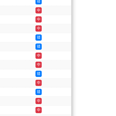
错
中
中
中
错
错
中
中
错
中
错
中
中