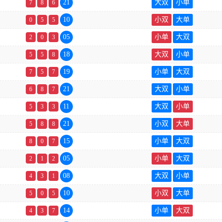
21
大双
小单
7
8
6
10
小双
大单
0
5
5
05
小单
大双
2
0
3
18
大双
小单
5
5
8
19
小单
大双
7
5
7
21
大双
小单
6
8
7
11
大双
小单
5
3
3
21
小双
大单
5
8
8
15
小单
大双
8
0
7
05
小单
大双
2
1
2
08
大双
小单
4
3
1
10
小双
大单
5
0
5
14
小单
大双
4
3
7