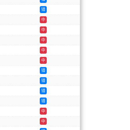
错
中
中
中
中
中
错
错
错
错
中
中