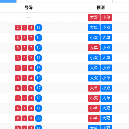
号码
预测
---
大双
小单
11
大单
小双
2
5
4
18
小双
大单
8
3
7
17
大单
小双
5
5
7
11
小双
大单
3
6
2
18
大单
小双
2
8
8
19
大双
小单
9
6
4
17
大单
小双
6
2
9
12
小双
大单
2
7
3
11
小单
大双
6
1
4
09
小单
大双
0
9
0
11
大单
小双
6
2
3