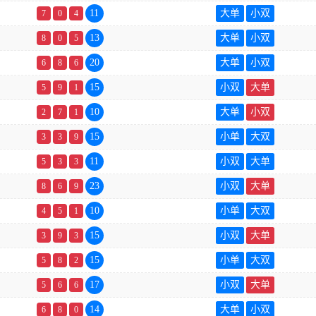
11
大单
小双
7
0
4
13
大单
小双
8
0
5
20
大单
小双
6
8
6
15
小双
大单
5
9
1
10
大单
小双
2
7
1
15
小单
大双
3
3
9
11
小双
大单
5
3
3
23
小双
大单
8
6
9
10
小单
大双
4
5
1
15
小双
大单
3
9
3
15
小单
大双
5
8
2
17
小双
大单
5
6
6
14
大单
小双
6
8
0