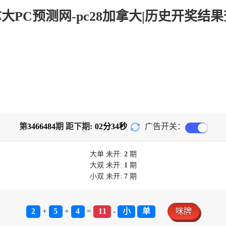
第
3466484
期 距下期:
02
分
34
秒
广告开关：
大单
未开:
2
期
大双
未开:
1
期
小双
未开:
7
期
2
+
5
+
4
=
11
-
小
单
咪牌