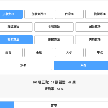
加拿大28
加拿大西28
台湾28
比特币28
猰貐算法
夫诸算法
刺杀算法
孔明算法
麒麟算法
天狗算法
组合
杀组
大小
单双
双项
双组
100期 正确：51 期 错误：49 期
正确率：51%
走势