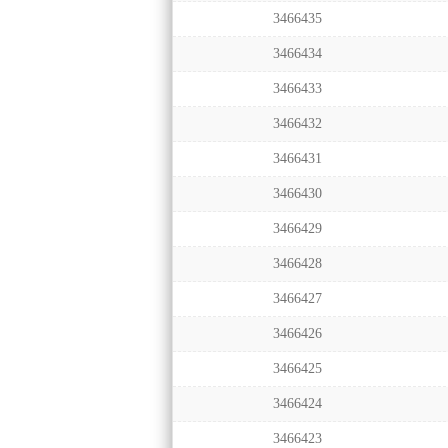
3466435
3466434
3466433
3466432
3466431
3466430
3466429
3466428
3466427
3466426
3466425
3466424
3466423