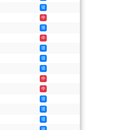
错
中
错
中
错
错
错
中
中
错
错
错
错