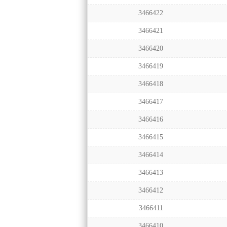
3466422
3466421
3466420
3466419
3466418
3466417
3466416
3466415
3466414
3466413
3466412
3466411
3466410