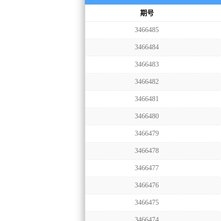
期号
3466485
3466484
3466483
3466482
3466481
3466480
3466479
3466478
3466477
3466476
3466475
3466474