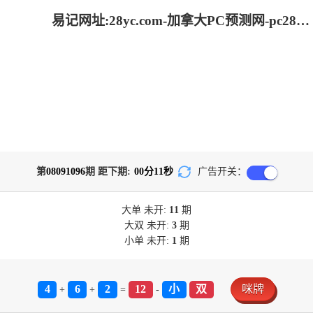
易记网址:28yc.com-加拿大PC预测网-pc28加拿大|历史开奖结果查询|加拿大预测28在线预测官网_极致火热优质的免费预测
第
08091096
期 距下期:
00
分
11
秒
广告开关：
大单
未开:
11
期
大双
未开:
3
期
小单
未开:
1
期
4
6
2
12
小
双
咪牌
+
+
=
-