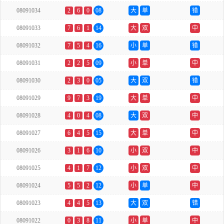
08091034
2
6
0
08
大
单
错
08091033
7
6
1
14
大
双
中
08091032
7
5
4
16
小
单
错
08091031
2
2
5
09
小
单
中
08091030
2
3
0
05
大
双
错
08091029
9
7
3
19
大
单
中
08091028
4
0
4
08
大
双
中
08091027
6
4
5
15
大
单
中
08091026
3
1
6
10
小
双
中
08091025
4
1
7
12
小
双
中
08091024
5
5
2
12
小
单
中
08091023
4
4
5
13
大
双
错
08091022
0
3
8
11
小
单
中