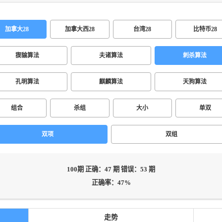
加拿大28
加拿大西28
台湾28
比特币28
猰貐算法
夫诸算法
刺杀算法
孔明算法
麒麟算法
天狗算法
组合
杀组
大小
单双
双项
双组
100期 正确：47 期 错误：53 期
正确率：47%
走势