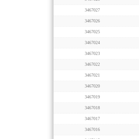
3467027
3467026
3467025
3467024
3467023
3467022
3467021
3467020
3467019
3467018
3467017
3467016