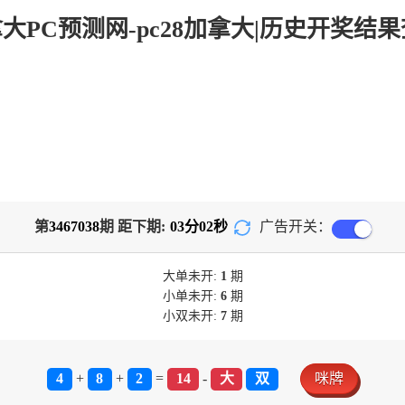
第
3467038
期 距下期:
03
分
01
秒
广告开关：
大单
未开:
1
期
小单
未开:
6
期
小双
未开:
7
期
4
+
8
+
2
=
14
-
大
双
咪牌