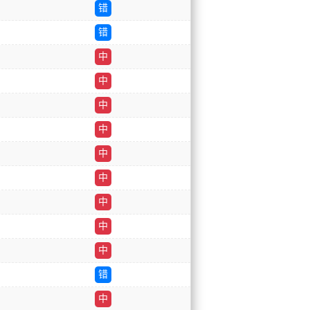
错
错
中
中
中
中
中
中
中
中
中
错
中