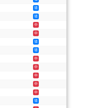
错
错
中
中
错
错
中
中
中
中
中
错