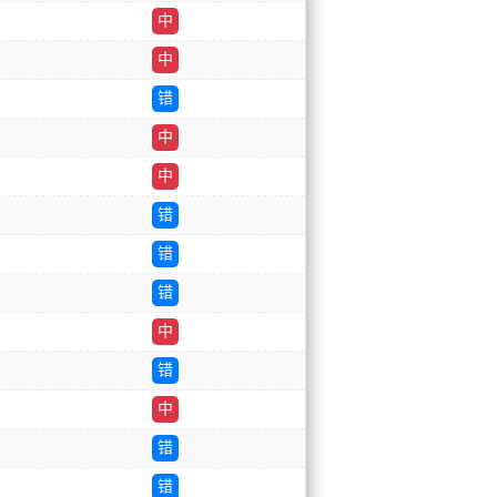
中
中
错
中
中
错
错
错
中
错
中
错
错