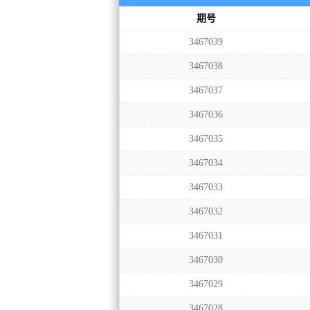
期号
3467039
3467038
3467037
3467036
3467035
3467034
3467033
3467032
3467031
3467030
3467029
3467028