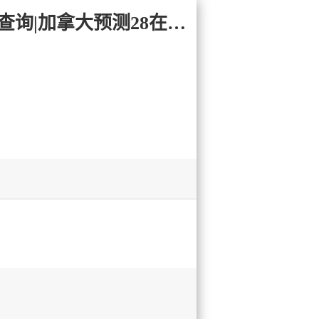
易记网址:28yc.com-加拿大PC预测网-pc28加拿大|历史开奖结果查询|加拿大预测28在线预测官网_极致火热优质的免费预测