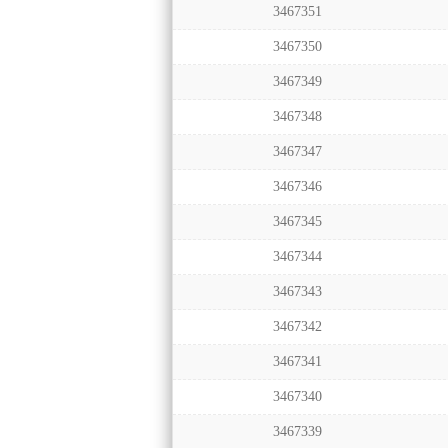
3467351
3467350
3467349
3467348
3467347
3467346
3467345
3467344
3467343
3467342
3467341
3467340
3467339