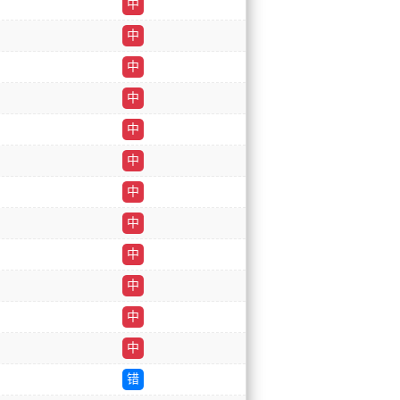
中
中
中
中
中
中
中
中
中
中
中
中
错