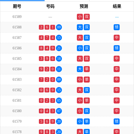
期号
号码
预测
结果
61589
---
小
双
---
61588
2
6
1
09
大
双
错
61587
4
7
4
15
大
双
中
61586
8
4
9
21
小
双
错
61585
3
9
6
18
大
双
中
61584
9
2
0
11
大
单
中
61583
7
2
0
09
小
单
中
61582
0
6
9
15
大
双
中
61581
0
2
3
05
小
单
中
61580
0
4
3
07
小
双
中
61579
5
6
9
20
小
单
错
61578
9
8
3
20
大
单
中