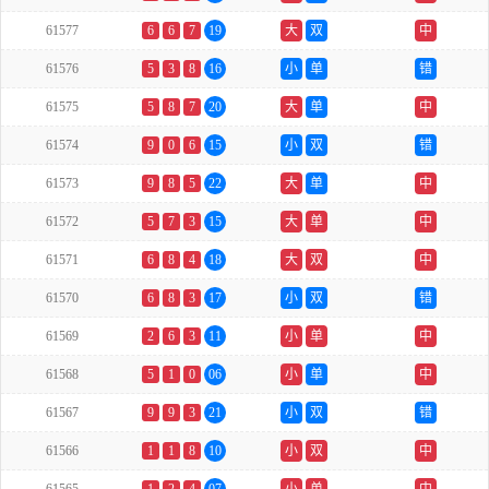
61577
6
6
7
19
大
双
中
61576
5
3
8
16
小
单
错
61575
5
8
7
20
大
单
中
61574
9
0
6
15
小
双
错
61573
9
8
5
22
大
单
中
61572
5
7
3
15
大
单
中
61571
6
8
4
18
大
双
中
61570
6
8
3
17
小
双
错
61569
2
6
3
11
小
单
中
61568
5
1
0
06
小
单
中
61567
9
9
3
21
小
双
错
61566
1
1
8
10
小
双
中