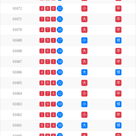
61672
4
8
0
12
小
中
61671
7
9
5
21
大
中
61670
4
7
5
16
大
中
61669
7
9
1
17
小
错
61668
2
6
6
14
大
中
61667
6
7
1
14
大
中
61666
4
3
3
10
大
错
61665
9
9
4
22
大
中
61664
1
7
4
12
小
中
61663
3
9
7
19
小
错
61662
1
6
4
11
小
中
61661
6
0
4
10
大
错