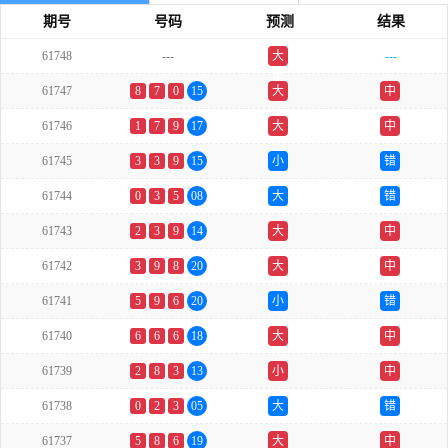
期号
号码
预测
结果
61748
---
大
---
单
61747
8
7
0
15
大
中
61746
1
7
9
17
大
中
61745
3
3
9
15
小
错
61744
0
3
5
08
大
错
61743
2
3
9
14
大
中
61742
3
9
8
20
大
中
61741
5
9
6
20
小
错
61740
6
6
6
18
大
中
61739
2
8
3
13
小
中
61738
0
2
3
05
大
错
61737
5
8
6
19
大
中