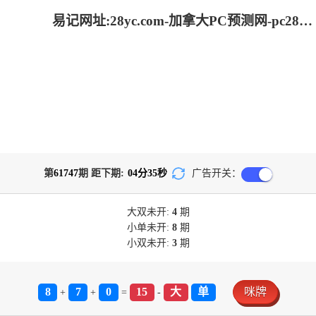
易记网址:28yc.com-加拿大PC预测网-pc28加拿大|历史开奖结果查询|加拿大预测28在线预测官网_极致火热优质的免费预测
第
61747
期 距下期:
04
分
34
秒
广告开关：
大双
未开:
4
期
小单
未开:
8
期
小双
未开:
3
期
8
7
0
15
大
单
咪牌
+
+
=
-