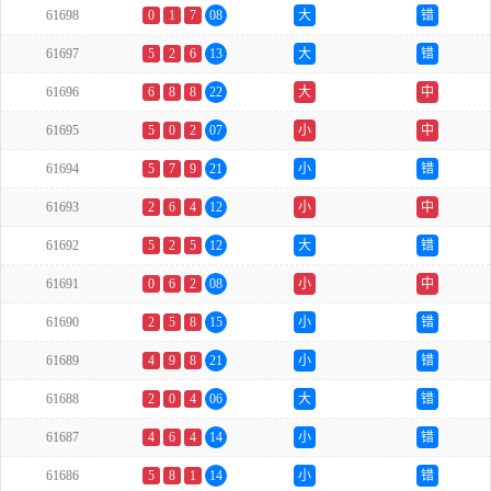
61698
0
1
7
08
大
错
61697
5
2
6
13
大
错
61696
6
8
8
22
大
中
61695
5
0
2
07
小
中
61694
5
7
9
21
小
错
61693
2
6
4
12
小
中
61692
5
2
5
12
大
错
61691
0
6
2
08
小
中
61690
2
5
8
15
小
错
61689
4
9
8
21
小
错
61688
2
0
4
06
大
错
61687
4
6
4
14
小
错
61686
5
8
1
14
小
错