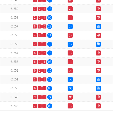
61660
9
8
8
25
大
中
61659
7
7
4
18
大
中
61658
2
0
4
06
小
中
61657
8
9
5
22
小
错
61656
4
4
3
11
小
中
61655
2
5
9
16
小
错
61654
8
2
3
13
小
中
61653
6
0
1
07
小
中
61652
9
2
4
15
大
中
61651
1
8
3
12
大
错
61650
6
0
0
06
大
错
61649
9
9
6
24
大
中
61648
2
0
0
02
小
中