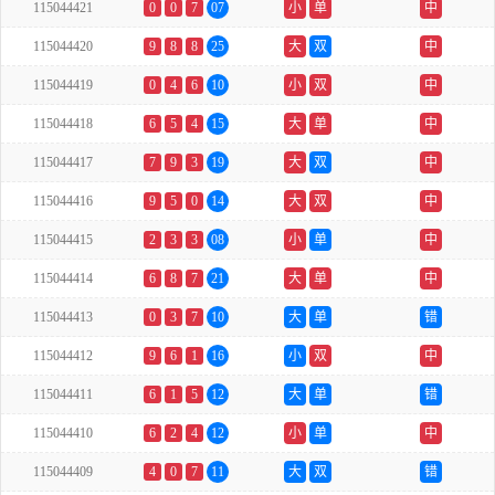
115044421
0
0
7
07
小
单
中
115044420
9
8
8
25
大
双
中
115044419
0
4
6
10
小
双
中
115044418
6
5
4
15
大
单
中
115044417
7
9
3
19
大
双
中
115044416
9
5
0
14
大
双
中
115044415
2
3
3
08
小
单
中
115044414
6
8
7
21
大
单
中
115044413
0
3
7
10
大
单
错
115044412
9
6
1
16
小
双
中
115044411
6
1
5
12
大
单
错
115044410
6
2
4
12
小
单
中
115044409
4
0
7
11
大
双
错