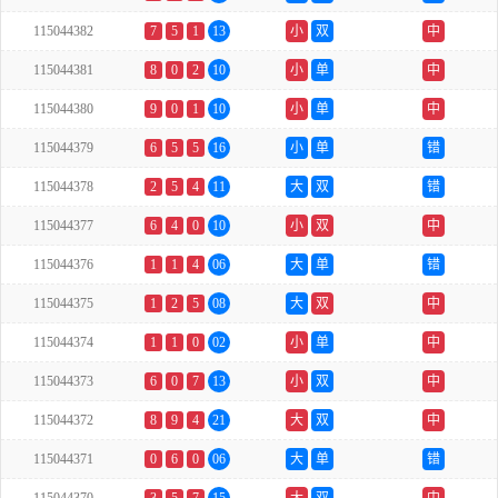
115044382
7
5
1
13
小
双
中
115044381
8
0
2
10
小
单
中
115044380
9
0
1
10
小
单
中
115044379
6
5
5
16
小
单
错
115044378
2
5
4
11
大
双
错
115044377
6
4
0
10
小
双
中
115044376
1
1
4
06
大
单
错
115044375
1
2
5
08
大
双
中
115044374
1
1
0
02
小
单
中
115044373
6
0
7
13
小
双
中
115044372
8
9
4
21
大
双
中
115044371
0
6
0
06
大
单
错