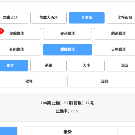
加拿大28
加拿大西28
台湾28
比特币28
猰貐算法
夫诸算法
刺杀算法
孔明算法
麒麟算法
天狗算法
组合
杀组
大小
单双
双项
双组
100期 正确：83 期 错误：17 期
正确率：83%
走势