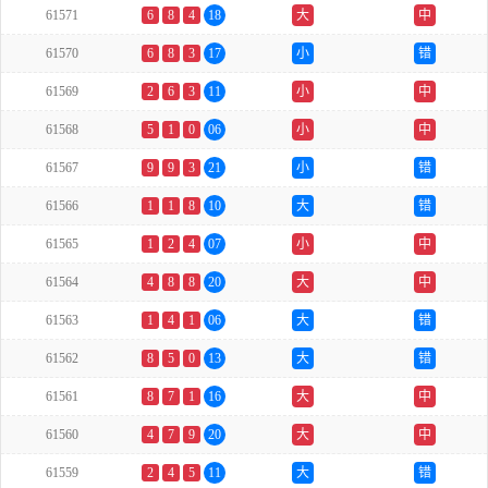
61571
6
8
4
18
大
中
61570
6
8
3
17
小
错
61569
2
6
3
11
小
中
61568
5
1
0
06
小
中
61567
9
9
3
21
小
错
61566
1
1
8
10
大
错
61565
1
2
4
07
小
中
61564
4
8
8
20
大
中
61563
1
4
1
06
大
错
61562
8
5
0
13
大
错
61561
8
7
1
16
大
中
61560
4
7
9
20
大
中
61559
2
4
5
11
大
错