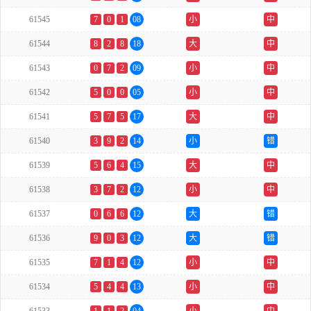
61545
7
0
1
08
小
中
61544
8
2
8
18
大
中
61543
0
7
2
09
小
中
61542
5
0
0
05
小
中
61541
5
7
5
17
大
中
61540
3
9
2
14
小
错
61539
5
6
4
15
大
中
61538
3
7
2
12
小
中
61537
0
6
6
12
大
错
61536
9
0
3
12
大
错
61535
7
1
4
12
小
中
61534
5
4
4
13
小
中