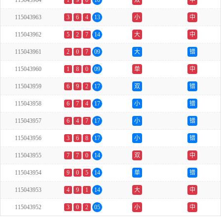
115043964
1
9
0
10
双
中
115043963
3
6
4
13
小
中
115043962
5
2
7
14
大
中
115043961
2
0
7
09
大
错
115043960
1
8
0
09
单
中
115043959
6
9
2
17
双
错
115043958
6
7
4
17
小
错
115043957
6
4
7
17
小
错
115043956
3
6
8
17
小
错
115043955
7
7
0
14
双
中
115043954
9
0
5
14
单
错
115043953
4
9
1
14
大
中
115043952
3
0
2
05
小
中