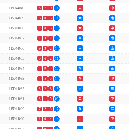
115044040
5
7
9
21
大
中
115044039
6
0
5
11
大
错
115044038
2
8
5
15
大
中
115044037
7
3
2
12
单
错
115044036
9
3
2
14
单
错
115044035
3
6
2
11
大
错
115044034
4
9
4
17
双
错
115044033
4
5
5
14
双
中
115044032
3
2
8
13
大
错
115044031
3
1
5
09
单
中
115044030
7
2
8
17
双
错
115044029
1
9
4
14
大
中